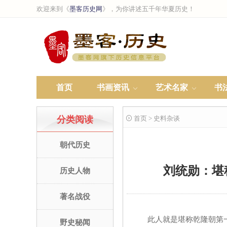
欢迎来到《
墨客历史网
》，为你讲述五千年华夏历史！
首页
书画资讯
艺术名家
书
分类阅读
 首页 > 史料杂谈
朝代历史
刘统勋：堪
历史人物
著名战役
此人就是堪称乾隆朝第一名
野史秘闻