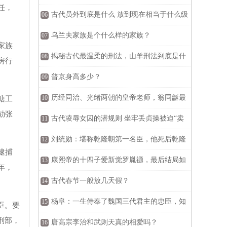
任，
子并没有那么简单
古代员外到底是什么 放到现在相当于什么级
06
别
乌兰夫家族是个什么样的家族？
07
家族
揭秘古代最温柔的刑法，山羊刑法到底是什
08
房行
么？
普京身高多少？
09
历经同治、光绪两朝的皇帝老师，翁同龢最
10
塘工
劾张
后结局如何？
古代凌辱女囚的潜规则 坐牢丢贞操被迫“卖
11
肉”
刘统勋：堪称乾隆朝第一名臣，他死后乾隆
12
逮捕
痛哭流涕
康熙帝的十四子爱新觉罗胤禵，最后结局如
13
年，
何？
古代春节一般放几天假？
14
杨阜：一生侍奉了魏国三代君主的忠臣，知
15
臣。要
刑部，
名度怎么不高？
唐高宗李治和武则天真的相爱吗？
16