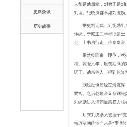
人都是他后辈，刘墉正是刘
史料杂谈
刘墉、纪晓岚都不如刘统勋
据史料记载，刘统勋出身
历史故事
传统，于雍正二年考取进士
走、上书房行走，侍奉皇帝
果然乾隆帝一即位，就提
程。乾隆六年，服丧期满的
廷玉、讷亲等人，得到乾隆
刘统勋也历经宦海沉浮，
罢官。之后乾隆帝又命刘统
刘统勋进入清朝最高权力核
后来刘统勋又被授予“充上
知道清朝统治向来是“重满