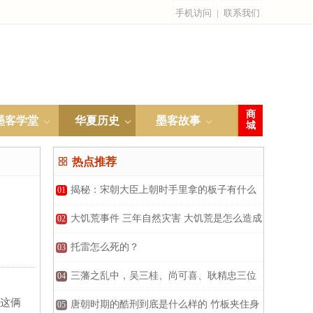
手机访问
|
联系我们
商
墨客学堂
华夏历史
墨客故事
城

热点推荐
揭秘：宋朝大臣上朝时手里拿的板子有什么
01
作用？
大饥荒事件 三年自然灾害 大饥荒是怎么造成
02
的
托雷怎么死的？
03
三藩之乱中，吴三桂、尚可喜、耿精忠三位
04
这俩
藩王的结局是怎样的？
唐朝时期的酷刑到底是什么样的 竹板夹住身
05