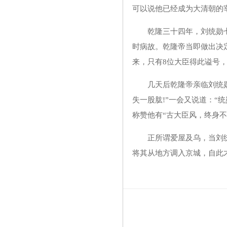
可以说他已经成为大清朝的
乾隆三十四年，刘统勋七十
时病故。乾隆帝当即做出决
来，只有8位大臣得此谥号
几天后乾隆帝亲临刘统勋家
失一股肱!”一会又说道：“
称赞他有“古大臣风，终身不
正所谓爱屋及乌，当刘统勋
将其从地方调入京城，自此