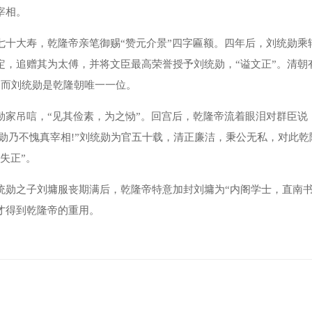
宰相。
大寿，乾隆帝亲笔御赐“赞元介景”四字匾额。四年后，刘统勋乘
定，追赠其为太傅，并将文臣最高荣誉授予刘统勋，“谥文正”。清朝
，而刘统勋是乾隆朝唯一一位。
吊唁，“见其俭素，为之恸”。回宫后，乾隆帝流着眼泪对群臣说
统勋乃不愧真宰相!”刘统勋为官五十载，清正廉洁，秉公无私，对此乾
失正”。
之子刘墉服丧期满后，乾隆帝特意加封刘墉为“内阁学士，直南书
才得到乾隆帝的重用。