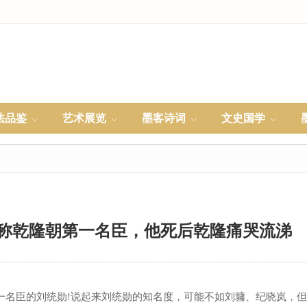
法品鉴
艺术展览
墨客诗词
文史国学
称乾隆朝第一名臣，他死后乾隆痛哭流涕
臣的刘统勋!说起来刘统勋的知名度，可能不如刘墉、纪晓岚，但