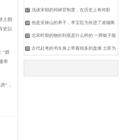
浅谈宋朝的祠禄官制度，在历史上有何影
17
轿上朝
响？
他是安禄山的养子，李宝臣为何进了凌烟阁
18
有史以
？
北宋时期的物价到底是什么样的 一两银子能
19
买到什么
古代赶考的书生身上带着很多的盘缠 土匪为
20
：“朕
什么不直接对他们下手
隆帝
房”，