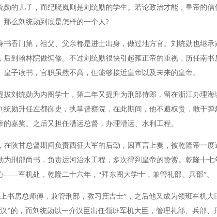
统勋的儿子，而纪晓岚则是刘统勋的学生。若论政治才能，皇帝的信
。那么刘统勋到底是怎样的一个人?
书香门第，祖父、父亲都是进士出身，做过地方官。刘统勋也继承
，后到翰林院做编修。不过刘统勋很快引起雍正帝的重视，历任南书
、皇子读书，官职虽然不高，但能够接近皇帝以及未来的皇帝。
拔刘统勋为内阁学士，第二年又提升为刑部侍郎，留在浙江办理海
刘统勋升任左都御史，执掌督察院，在此期间，他不避权贵，敢于弹
帝的嘉奖。之后又担任漕运总督，办理漕运、水利工程。
在陕甘总督期间负责西征大军的后勤，因直言上奏，被乾隆帝一度
勋为刑部尚书，负责运河治水工程，多次得到皇帝的赞赏。乾隆十七
心——军机处，乾隆二十六年，“拜东阁大学士，兼管礼部、兵部”。
书房总师傅，兼管刑部，教习庶吉士”，之后他又成为领班军机大
轻汉”的，而刘统勋以一介汉臣出任领班军机大臣，管理礼部、兵部、