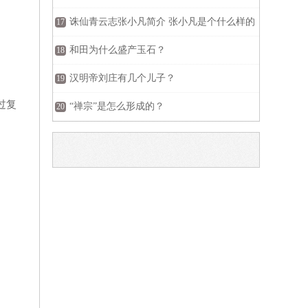
诛仙青云志张小凡简介 张小凡是个什么样的
17
人
和田为什么盛产玉石？
18
汉明帝刘庄有几个儿子？
19
过复
“禅宗”是怎么形成的？
20