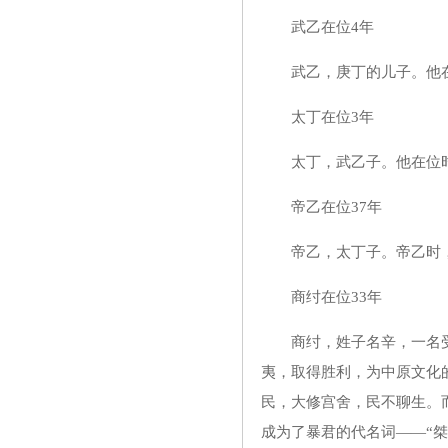
武乙在位4年
武乙，庚丁的儿子。他在
太丁在位3年
太丁，武乙子。他在位时，
帝乙在位37年
帝乙，太丁子。帝乙时，
商纣在位33年
商纣，姓子名辛，一名受
夷，取得胜利，为中原文化
民，大修宫舍，民不聊生。
成为了暴君的代名词——“桀