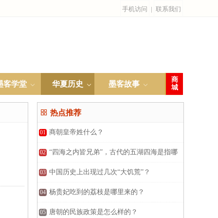
手机访问
|
联系我们
商
墨客学堂
华夏历史
墨客故事
城

热点推荐
商朝皇帝姓什么？
01
“四海之内皆兄弟”，古代的五湖四海是指哪
02
五湖，哪四海？
中国历史上出现过几次“大饥荒”？
03
杨贵妃吃到的荔枝是哪里来的？
04
唐朝的民族政策是怎么样的？
05