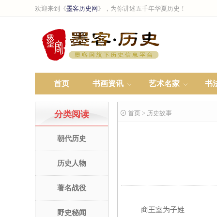
欢迎来到《
墨客历史网
》，为你讲述五千年华夏历史！
首页
书画资讯
艺术名家
书
分类阅读
 首页 > 历史故事
朝代历史
历史人物
著名战役
商王室为子姓
野史秘闻