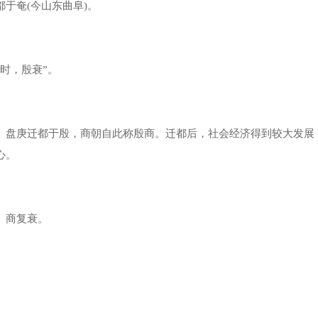
奄(今山东曲阜)。
时，殷衰”。
盘庚迁都于殷，商朝自此称殷商。迁都后，社会经济得到较大发展
心。
商复衰。
。