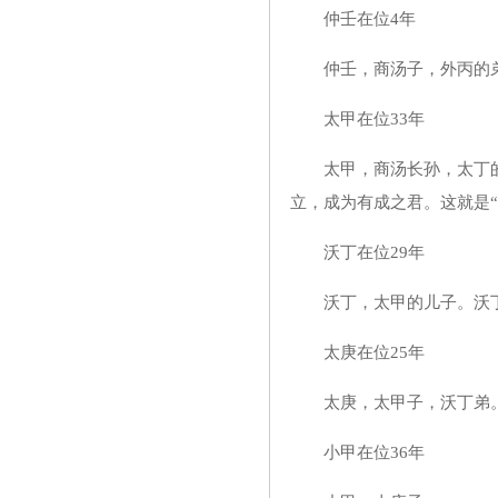
仲壬在位4年
仲壬，商汤子，外丙的弟
太甲在位33年
太甲，商汤长孙，太丁的儿
立，成为有成之君。这就是“
沃丁在位29年
沃丁，太甲的儿子。沃丁
太庚在位25年
太庚，太甲子，沃丁弟
小甲在位36年