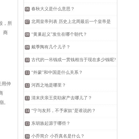
春秋大义是什么意思？
06
北周皇帝列表 历史上北周最后一个皇帝是
07
殷，所
。商
谁？
“黄巢起义”发生在哪个朝代？
08
戴季陶有几个儿子？
09
古代的一吊钱或一贯钱相当于现在多少钱呢?
10
“外蒙”和中国是什么关系？
11
任用仲
河西之地是哪里？
12
商
清末庆亲王奕劻家产去哪儿了？
13
崩。
“宁与友邦，不予家奴”是谁说的？
14
东胡族起源于哪些？
15
小乔简介 小乔真名是什么？
16