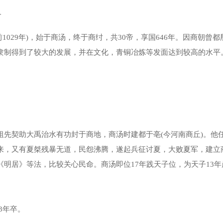
介
1029年)，始于商汤，终于商纣，共30帝，享国646年。因商朝曾都
隶制得到了较大的发展，并在文化，青铜冶炼等发面达到较高的水平
契助大禹治水有功封于商地，商汤时建都于亳(今河南商丘)。他
来，又有夏桀残暴无道，民怨沸腾，遂起兵征讨夏，大败夏军，建立
明居》等法，比较关心民命。商汤即位17年践天子位，为天子13年
3年卒。