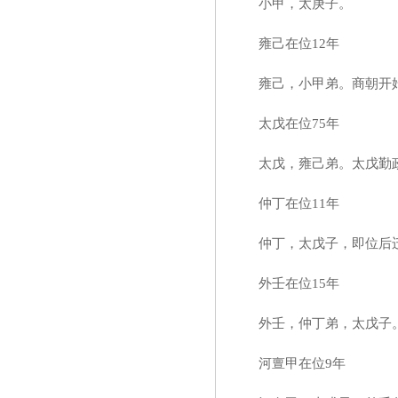
小甲，太庚子。
雍己在位12年
雍己，小甲弟。商朝开
太戊在位75年
太戊，雍己弟。太戊勤政
仲丁在位11年
仲丁，太戊子，即位后迁
外壬在位15年
外壬，仲丁弟，太戊子
河亶甲在位9年