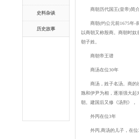
商朝历代国王(皇帝)简
史料杂谈
商朝(约公元前1675年-前
历史故事
以商朝又称殷商。商朝时奴
朝子姓。
商朝帝王谱
商汤在位30年
商汤，姓子名汤。商的祖先
虺和伊尹为相，逐渐强大起
朝。建国后又修《汤刑》，《
外丙在位3年
外丙,商汤的儿子，在位