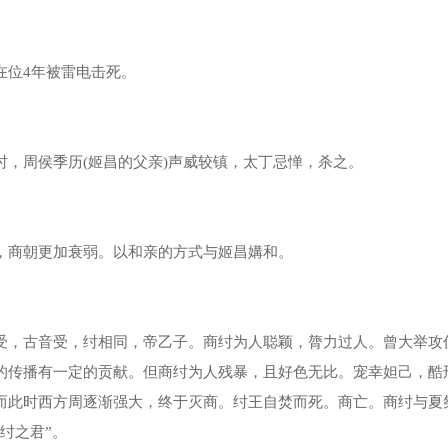
位4年被雷电击死。
周侯季历(姬昌的父亲)声威较镇，太丁忌惮，杀之。
商朝更加衰弱。以和亲的方式与姬昌媾和。
，古音受，纣相同，帝乙子。商纣为人聪颖，膂力过人。曾大举攻
的传播有一定的贡献。但商纣为人残暴，且好色无比。宠幸妲己，酷
而此时西方周逐渐强大，终于灭商。纣王自焚而死。商亡。商纣与夏
纣之君”。