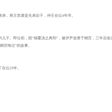
弟，商王世袭是先弟后子，仲壬在位4年卒。
子。即位初，因“颠覆汤之典刑”，被伊尹放逐于桐宫，三年后改
桐宫悔过”的故事。
在位29年。
。