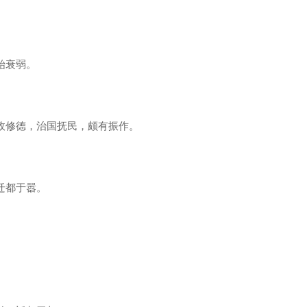
始衰弱。
修德，治国抚民，颇有振作。
都于嚣。
。