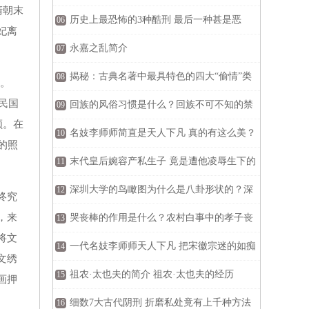
清朝末
惨遭玷污最终被卖入青楼
历史上最恐怖的3种酷刑 最后一种甚是恶
06
妃离
心！
永嘉之乱简介
07
揭秘：古典名著中最具特色的四大“偷情”类
08
。
民国
型
回族的风俗习惯是什么？回族不可不知的禁
09
顾。在
忌习俗
名妓李师师简直是天人下凡 真的有这么美？
10
的照
末代皇后婉容产私生子 竟是遭他凌辱生下的
11
深圳大学的鸟瞰图为什么是八卦形状的？深
12
终究
，来
圳大学的灵异事件！
哭丧棒的作用是什么？农村白事中的孝子丧
13
将文
杖讲解
一代名妓李师师天人下凡 把宋徽宗迷的如痴
14
文绣
如醉
祖农·太也夫的简介 祖农·太也夫的经历
15
画押
细数7大古代阴刑 折磨私处竟有上千种方法
16