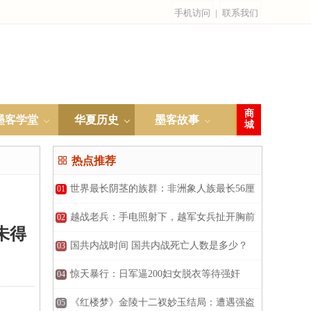
手机访问
|
联系我们
商
墨客学堂
华夏历史
墨客故事
城

热点推荐
世界最长阴茎的族群：非洲象人族最长56厘
01
米
越战老兵：手电照射下，越军女兵扯开胸前
02
未得
纽扣
国共内战时间 国共内战死亡人数是多少？
03
惊天暴行：日军逼200妇女脱衣等待强奸
04
《红楼梦》金陵十二衩妙玉结局：遭遇强盗
05