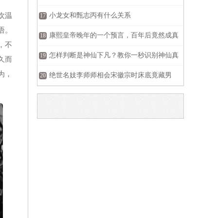
欢温
小龙女和甄志丙有什么关系
17
语。
康熙皇帝晚年的一个预言，百年后竟然成真
18
，不
怎样判断是神仙下凡？教你一秒识别神仙真
19
久而
为，
容
绝世名妓李师师相会宋徽宗时床底竟藏男
20
人！