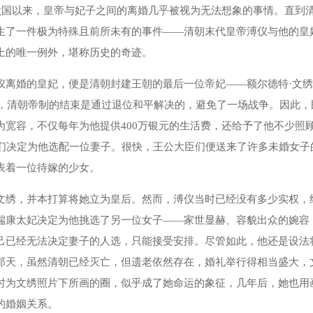
一六国以来，皇帝与妃子之间的离婚几乎被视为无法想象的事情。直到
生了一件极为特殊且前所未有的事件——清朝末代皇帝溥仪与他的皇
上的唯一例外，堪称历史的奇迹。
仪离婚的皇妃，便是清朝封建王朝的最后一位帝妃——额尔德特·文绣
立，清朝帝制的结束是通过退位和平解决的，避免了一场战争。因此，
为宽容，不仅每年为他提供400万银元的生活费，还给予了他不少照
辈们决定为他选配一位妻子。很快，王公大臣们便送来了许多未婚女子
表着一位待嫁的少女。
文绣，并本打算将她立为皇后。然而，溥仪当时已经没有多少实权，
端康太妃决定为他挑选了另一位女子——家世显赫、容貌出众的婉容
己已经无法决定妻子的人选，只能接受安排。尽管如此，他还是设法
那天，虽然清朝已经灭亡，但遗老依然存在，婚礼举行得相当盛大，
时为文绣照片下所画的圈，似乎成了她命运的象征，几年后，她也用
的婚姻关系。