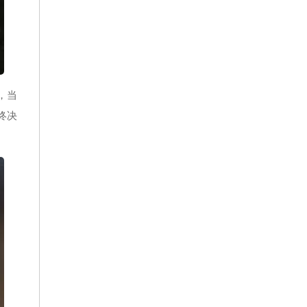
，当
终决