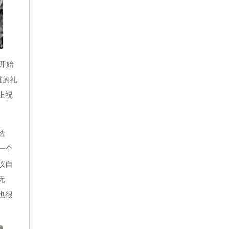
开始
重的礼
上祝
透
一个
仪自
无
也很