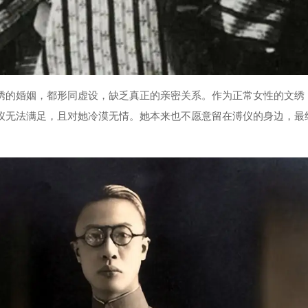
绣的婚姻，都形同虚设，缺乏真正的亲密关系。作为正常女性的文绣
仪无法满足，且对她冷漠无情。她本来也不愿意留在溥仪的身边，最