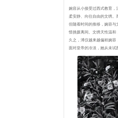
婉容从小接受过西式教育，
柔安静、向往自由的文绣。
但随着时间的推移，婉容与
惜挑拨离间。文绣天性温和
久之，溥仪越来越偏袒婉容
面对皇帝的冷淡，她从未试