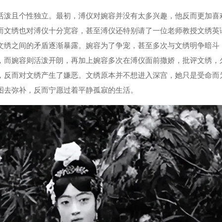
活泼且个性独立。最初，溥仪对婉容并没有太多兴趣，他反而更加喜
而文绣也对溥仪十分宽容，甚至溥仪还特别请了一位老师教授文绣英
文绣之间的矛盾逐渐暴露。婉容为了争宠，甚至多次与文绣明争暗斗
，而婉容则活泼开朗，再加上婉容多次在溥仪面前撒娇，批评文绣，
，反而对文绣产生了嫌恶。文绣原本并不想进入深宫，她只是受命而
图去弥补，反而宁愿过着平静孤寂的生活。