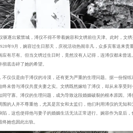
溥仪驱逐出紫禁城，溥仪不得不带着婉容和文绣前往天津。此时，文绣
1928年9月，婉容过生日那天，庆祝活动热闹非凡，众多宾客送来贵
画应有尽有。但当文绣过生日时，竟然没有人记得，连溥仪都未曾送
件彻底击碎了她的希望。
，不仅仅是由于溥仪的冷漠，还有更为严重的生理问题。据一份报纸
始终未曾与溥仪共度夫妻之实。文绣既然嫁给了溥仪，却从未享受到
如同守寡。溥仪的生理问题，成为导致这段婚姻破裂的根本原因。溥
周围的人并不尊重他，尤其是宫女和太监们，他们利用溥仪的无知和
缺陷，这也使得他与妻子的婚姻生活无法正常进行。婉容作为皇后，
最终她也因此出轨。